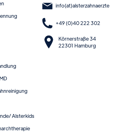
en
info(at)alsterzahnaerzte
kennung
+49 (0)40 222 302
Körnerstraße 34
22301 Hamburg
andlung
CMD
ahnreinigung
nde/ Alsterkids
narchtherapie